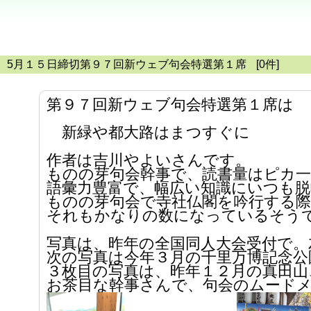
5月１５日締切第９７回新ウェブ句会特選第１席
[0件]
第９７回新ウェブ句会特選第１席は
新緑や都大路はまつすぐに
作者は吉川やよいさんです。
ものの芽句会幹事で、読書量はピカ
語彙力豊富で、幅広い知識にいつも脱
ものの芽句会で寺社仏閣を吟行する
それもかなりの数になっているそう
写真は、昨年の全国同人大会受付で
次の写真は今年３月の千里万博記念
３枚目の写真は、昨年１２月の真田山
お茶目な幹事さんで、句会のムード