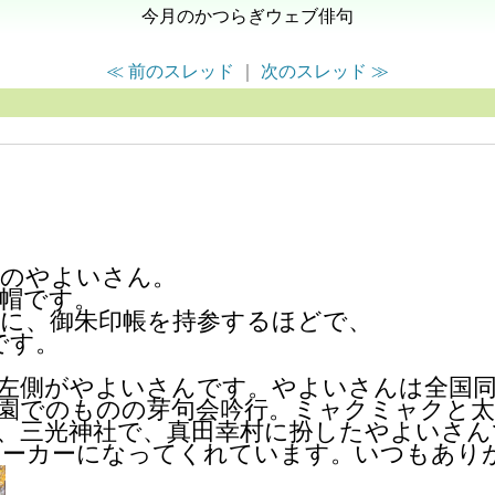
今月のかつらぎウェブ俳句
≪ 前のスレッド
｜
次のスレッド ≫
一のやよいさん。
帽です。
際に、御朱印帳を持参するほどで、
です。
。左側がやよいさんです。やよいさんは全国
公園でのものの芽句会吟行。ミャクミャクと
、三光神社で、真田幸村に扮したやよいさん
メーカーになってくれています。いつもあり