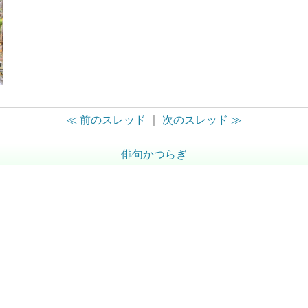
≪ 前のスレッド
｜
次のスレッド ≫
俳句かつらぎ